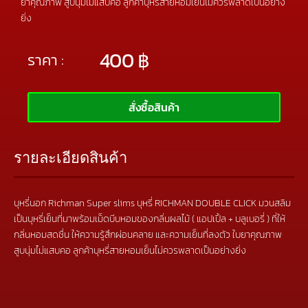
ยาคุณภาพ สูบนุ่มไม่แสบคอ ลูกค้าบุหรี่สายหอมเย็นไม่ควรพลาดเป็นอย่าง
ยิ่ง
400
฿
ราคา :
สั่งซื้อสินค้า
รายละเอียดสินค้า
บุหรี่นอก Richman Super slims บุหรี่ RICHMAN DOUBLE CLICK มวนสลิม
เป็นบุหรี่เย็นที่มาพร้อมเม็ดบีบหอมของกลิ่นผลไม้ ( แอปเปิ้ล + บลูเบอรี่ ) ที่ให้
กลิ่นหอมสดชื่น ให้ความรู้สึกผ่อนคลาย และความเย็นที่ลงตัว ใบยาคุณภาพ
สูบนุ่มไม่แสบคอ ลูกค้าบุหรี่สายหอมเย็นไม่ควรพลาดเป็นอย่างยิ่ง