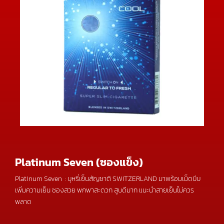
Platinum Seven (ซองแข็ง)
Platinum Seven : บุหรี่เย็นสัญชาติ SWITZERLAND มาพร้อมเม็ดบีบ
เพิ่มความเย็น ซองสวย พกพาสะดวก สูบดีมาก แนะนำสายเย็นไม่ควร
พลาด